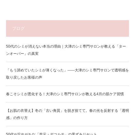
ブログ
50代のシミが消えない本当の理由｜大津のシミ専門サロンが教える「ター
ンオーバー」の真実
「もう諦めていたシミが薄くなった」——大津のシミ専門サロンで透明感を
取り戻したお客様の声
春こそシミが悪化する！大津のシミ専門サロンが教える4月の肌ケア習慣
【お肌の衣替え】冬の「古い角質」を脱ぎ捨てて。春の光を反射する「透明
感」の作り方
50代が忘れがちな「首元・デコルテ」の黒ずみリセット