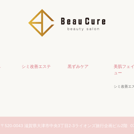
へ
シミ改善エステ
黒ずみケア
美肌フェ
ュー
シミ改善エ
〒520-0043 滋賀県大津市中央3丁目2-3ライオンズ旅行企画ビル2階
0