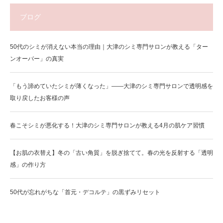
ブログ
50代のシミが消えない本当の理由｜大津のシミ専門サロンが教える「ター
ンオーバー」の真実
「もう諦めていたシミが薄くなった」——大津のシミ専門サロンで透明感を
取り戻したお客様の声
春こそシミが悪化する！大津のシミ専門サロンが教える4月の肌ケア習慣
【お肌の衣替え】冬の「古い角質」を脱ぎ捨てて。春の光を反射する「透明
感」の作り方
50代が忘れがちな「首元・デコルテ」の黒ずみリセット