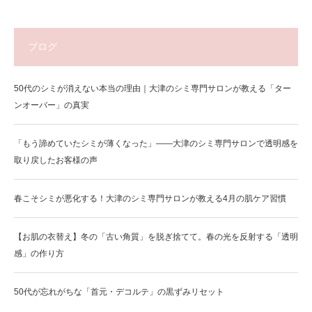
ブログ
50代のシミが消えない本当の理由｜大津のシミ専門サロンが教える「ター
ンオーバー」の真実
「もう諦めていたシミが薄くなった」——大津のシミ専門サロンで透明感を
取り戻したお客様の声
春こそシミが悪化する！大津のシミ専門サロンが教える4月の肌ケア習慣
【お肌の衣替え】冬の「古い角質」を脱ぎ捨てて。春の光を反射する「透明
感」の作り方
50代が忘れがちな「首元・デコルテ」の黒ずみリセット