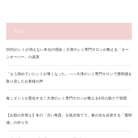
ブログ
50代のシミが消えない本当の理由｜大津のシミ専門サロンが教える「ター
ンオーバー」の真実
「もう諦めていたシミが薄くなった」——大津のシミ専門サロンで透明感を
取り戻したお客様の声
春こそシミが悪化する！大津のシミ専門サロンが教える4月の肌ケア習慣
【お肌の衣替え】冬の「古い角質」を脱ぎ捨てて。春の光を反射する「透明
感」の作り方