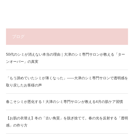
ブログ
50代のシミが消えない本当の理由｜大津のシミ専門サロンが教える「ター
ンオーバー」の真実
「もう諦めていたシミが薄くなった」——大津のシミ専門サロンで透明感を
取り戻したお客様の声
春こそシミが悪化する！大津のシミ専門サロンが教える4月の肌ケア習慣
【お肌の衣替え】冬の「古い角質」を脱ぎ捨てて。春の光を反射する「透明
感」の作り方