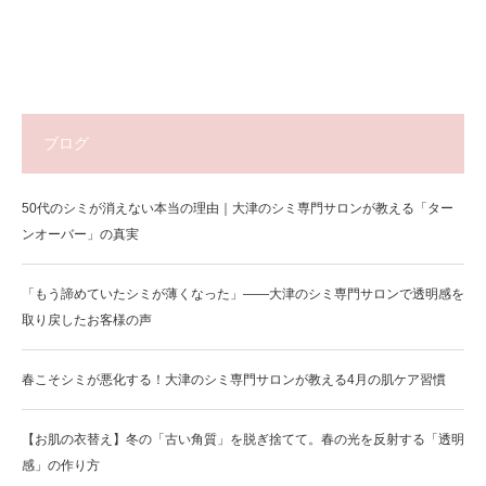
ブログ
50代のシミが消えない本当の理由｜大津のシミ専門サロンが教える「ター
ンオーバー」の真実
「もう諦めていたシミが薄くなった」——大津のシミ専門サロンで透明感を
取り戻したお客様の声
春こそシミが悪化する！大津のシミ専門サロンが教える4月の肌ケア習慣
【お肌の衣替え】冬の「古い角質」を脱ぎ捨てて。春の光を反射する「透明
感」の作り方