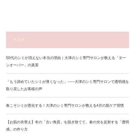
ブログ
50代のシミが消えない本当の理由｜大津のシミ専門サロンが教える「ター
ンオーバー」の真実
「もう諦めていたシミが薄くなった」——大津のシミ専門サロンで透明感を
取り戻したお客様の声
春こそシミが悪化する！大津のシミ専門サロンが教える4月の肌ケア習慣
【お肌の衣替え】冬の「古い角質」を脱ぎ捨てて。春の光を反射する「透明
感」の作り方