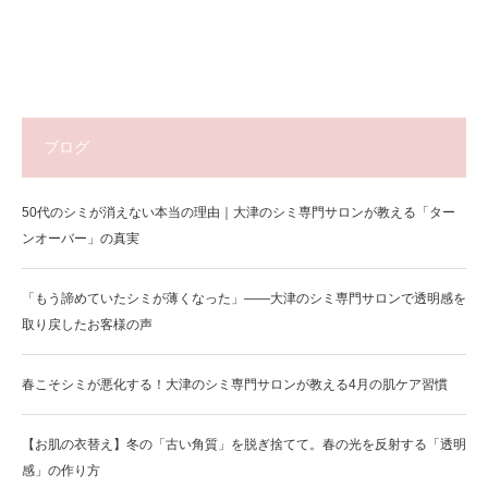
ブログ
50代のシミが消えない本当の理由｜大津のシミ専門サロンが教える「ター
ンオーバー」の真実
「もう諦めていたシミが薄くなった」——大津のシミ専門サロンで透明感を
取り戻したお客様の声
春こそシミが悪化する！大津のシミ専門サロンが教える4月の肌ケア習慣
【お肌の衣替え】冬の「古い角質」を脱ぎ捨てて。春の光を反射する「透明
感」の作り方