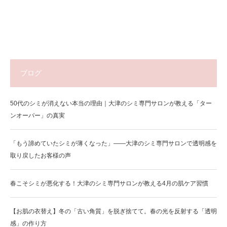
ブログ
50代のシミが消えない本当の理由｜大津のシミ専門サロンが教える「ター
ンオーバー」の真実
「もう諦めていたシミが薄くなった」——大津のシミ専門サロンで透明感を
取り戻したお客様の声
春こそシミが悪化する！大津のシミ専門サロンが教える4月の肌ケア習慣
【お肌の衣替え】冬の「古い角質」を脱ぎ捨てて。春の光を反射する「透明
感」の作り方