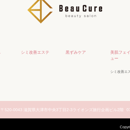
へ
シミ改善エステ
黒ずみケア
美肌フェ
ュー
シミ改善エ
〒520-0043 滋賀県大津市中央3丁目2-3ライオンズ旅行企画ビル2階
0
Copyr