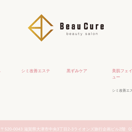
へ
シミ改善エステ
黒ずみケア
美肌フェ
ュー
シミ改善エ
〒520-0043 滋賀県大津市中央3丁目2-3ライオンズ旅行企画ビル2階
0