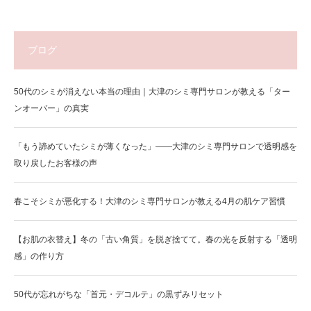
ブログ
50代のシミが消えない本当の理由｜大津のシミ専門サロンが教える「ター
ンオーバー」の真実
「もう諦めていたシミが薄くなった」——大津のシミ専門サロンで透明感を
取り戻したお客様の声
春こそシミが悪化する！大津のシミ専門サロンが教える4月の肌ケア習慣
【お肌の衣替え】冬の「古い角質」を脱ぎ捨てて。春の光を反射する「透明
感」の作り方
50代が忘れがちな「首元・デコルテ」の黒ずみリセット