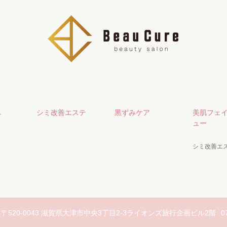
へ
シミ改善エステ
黒ずみケア
美肌フェ
ュー
シミ改善エ
〒520-0043 滋賀県大津市中央3丁目2-3ライオンズ旅行企画ビル2階
0