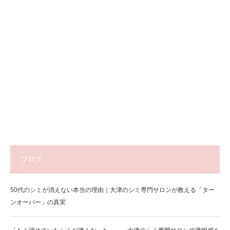
ブログ
50代のシミが消えない本当の理由｜大津のシミ専門サロンが教える「ター
ンオーバー」の真実